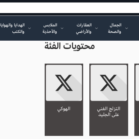
الجمال
العقارات
الملابس
الهدايا والهواي
والصحة
والأراضي
والأحذية
والكتب
محتويات الفئة
التزلج الفني
الهوكي
على الجليد