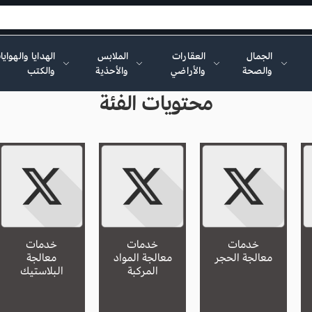
الجمال
العقارات
الملابس
الهدايا والهواي
والصحة
والأراضي
والأحذية
والكتب
محتويات الفئة
خدمات
خدمات
خدمات
معالجة الحجر
معالجة المواد
معالجة
المركبة
البلاستيك