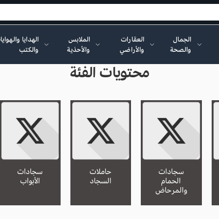
الجمال
العقارات
الملابس
الهدايا والهواي
والصحة
والأراضي
والأحذية
والكتب
محتويات الفئة
سجادات
حاملات
سجادات
الحمام
السجاد
الأبواب
والمرحاض