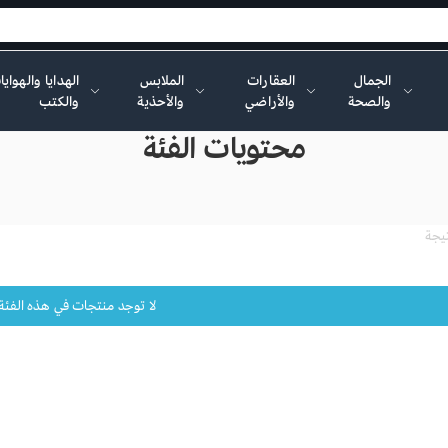
الجمال
العقارات
الملابس
الهدايا والهواي
والصحة
والأراضي
والأحذية
والكتب
محتويات الفئة
لا توجد منتجات في هذه الفئة ح