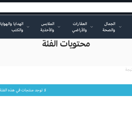
الجمال
العقارات
الملابس
الهدايا والهواي
والصحة
والأراضي
والأحذية
والكتب
محتويات الفئة
لا توجد منتجات في هذه الفئة ح