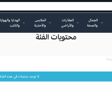
الجمال
العقارات
الملابس
الهدايا والهواي
والصحة
والأراضي
والأحذية
والكتب
محتويات الفئة
لا توجد منتجات في هذه الفئة ح