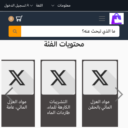
معلومات
اللغة
تسجيل الدخول
تبديل القائمة الجوال
0
محتويات الفئة
مواد العزل
التشريبات
مواد العزل
المائي بالحقن
الكارهة للماء،
المائي، عامة
طاردات الماء