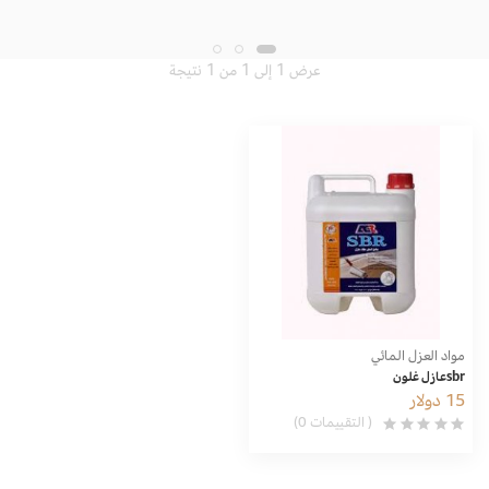
عرض 1 إلى 1 من 1 نتيجة
مواد العزل المائي
sbrعازل غلون
15 دولار
( التقييمات 0)