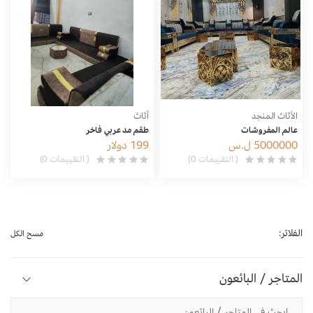
الأثاث المنجد
أثاث
عالم المفروشات
طقم مد عربي فاخر
5000000 ل.س
199 دولار
( التقييمات 0)
( التقييمات 0)
الفلاتر:
مسح الكل
المتاجر / البائعون