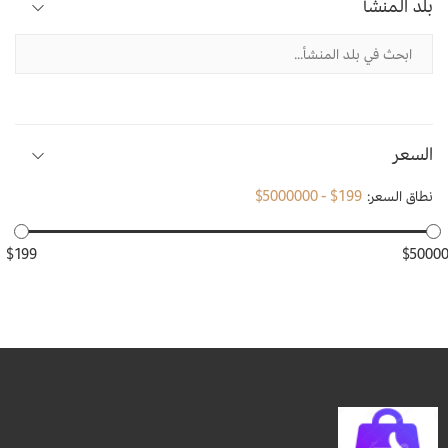
بلد المنشأ
السعر
نطاق السعر:
$199 - $5000000
$199
$5000